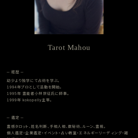
Tarot Mahou
─ 経歴 ─
幼少より独学にて占術を学ぶ。
1994年プロとして活動を開始。
1995年 霊能者小林世征氏に師事。
1999年 kokopelly主宰。
─ 鑑定 ─
霊感タロット、姓名判断、手相人相、数秘術、ルーン、霊視。
個人鑑定・企業鑑定・イベント・占い教室・エネルギーリーデ ィング・雑