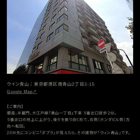
ウイン青山｜東京都港区南青山2丁目2-15
Google Map↗︎
【ご案内】
銀座、半蔵門、大江戸線『青山一丁目』下車 ５番出口徒歩２分。
５番出口の地上に上がり、後ろを振り向く形で、右側（ホンダビル側）方
向へ転回。
20Ｍ先にコンビニ「ポプラ」が見えたら、その建物が「ウィン青山」です。