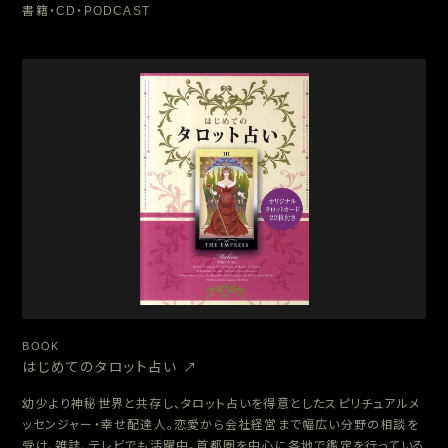
書籍・CD・PODCAST
2010.12.19
AT-X「年忘れ宣伝部長SP」出演
2010.9.28
雑誌「Ruddys創刊号」vol.1 占い特集6ページを担当
2010.9.10
「グリッター」占いページ連載開始
2010.7.12
KZステーションゲスト出演
2010.6
柏オフィス卒業・月島オフィスへ移転
2009.12
ＡＴ−Ｘ「年忘れ宣伝部長SP」ゲスト出演
2009.11
雑誌「イエマド」占いページ担当
2009.9~11
雑誌「グリッター」占い連載
2009
インターネットラジオK'z stationゲスト出演不定期
2009.3.20
大阪開催起業成功セミナー特別講師
2008．12
ウーマンレスポンスセミナー特別講師
（http://www.1ktn.com/smn/worm/hover.php）
2008.8.2
インターネットラジオK'z stationゲスト出演
2008.6
インターネットラジオK'z stationバンブーチャンネル出
演 アメリカザリガニ･金田朋子･時東ぁみさんら鑑定
2008.4
読売カルチャーセンター｢スピリチュアルタロット講講座」
BOOK
開講
はじめてのタロット占い ↗︎
2007.12
インターネットラジオK'z station(おしゃ水再出演）
2007.1.26
「イッツコリアル」（韓国スター専門誌）巻頭ページペ・ヨ
幼少より神秘世界と共存し、タロット占いを得意としたスピリチュアルメ
ンジュンさんを紙面鑑定
ッセンジャー・幸せ配達人。恋愛から会社経営まで幅広い分野の相談を
2007.1.17
インターネットラジオK'z stationゲスト出演「おしゃべり
受け、雑誌、テレビでも活躍中。首都圏を中心に各地で鑑定を行っている