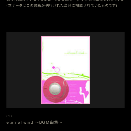
やってま～す」吉本興業ライセンスさん他鑑定
(本データはこの書籍が刊行された当時に掲載されていたものです)
2006.12.18
発売：Mahou著「タロット占い」 オリジナルタロットカー
ド22枚･DVD付
2006.11
「STORY 11月号」付録小冊子で銀座を紹介しています。
2006.5.13
15:30テレビ朝日「ぷれみいや」出演 釈由美子、川島な
お美、タカアンドトシさん他鑑定
2006.3
タケダ食品ＨＰ「ウーマン1000・3月号」取材
2006.3
ブラス出版発行「Pafe・パフェ」3/7号から占いの頁を連
載中
2006.1
日本テレビ系「女優魂・占い師」出演 ブラザートムさん鑑
定
2006.6
ゴマブックスより「女優魂」の本が出版、TVの模様が 記
載されています。
CD
eternal wind 〜BGM曲集〜