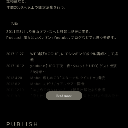
誌掲載など。
年間2000人以上の鑑定活動を行う。
─ 活動 ─
2011年3月より青山オフィスへと移転し現在に至る。
Podcast「魔女とカメレオン」Youtube、ブログなどでも日々発信中。
2017.11.27
WEB版「VOGUE」にてシンギングボウル講師として掲
載
2017.10.12
youtube【UFO千夜一夜・タロットとUFO】ゲスト出演
28分頃～
2013.4.20
Mahou癒しのCD「エターナルウインドゥ」発売
2012.6.2
Mahouスピリチュアルツアー開催
2011.12.19
「はじめてのタロット占い」新星出版社より出版
2011.9.8
「恋も仕事もハッピーに編んで運気を上げよう編み物セ
ラピー」マガジンランド社より出版
2011.4.28
ＤＭＭ生放送ライブトーク「タロットMahouの魔法の部
屋」放送開始全2回
2011.2.14
ＫＺｽﾃｰｼｮﾝ「おしゃべりやってまぁす第1放送」出演
PUBLISH
2011.2.2
あっとおどろく放送局「やまチャンネルリターンズ」出演